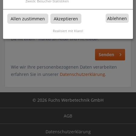
Zweck
:
Besucher-Statistiken
Ablehnen
Allen zustimmen
Akzeptieren
Realisiert mit Klaro!
Die mit einem * markierten Felder sind Pflichtfelder.
Senden
Wie wir Ihre personenbezogenen Daten verarbeiten
erfahren Sie in unserer
Datenschutzerklärung
.
© 2026 Fuchs Werbetechnik GmbH
AGB
Datenschutzerklärung