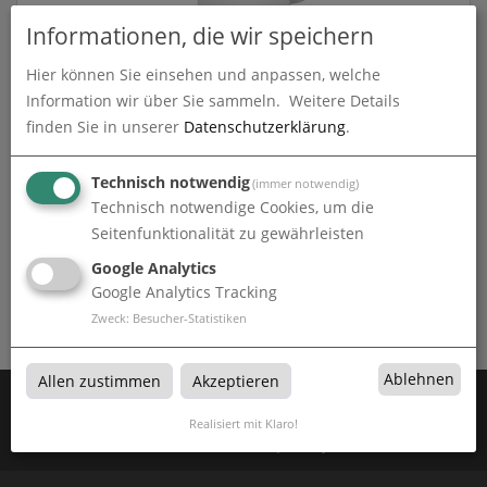
Informationen, die wir speichern
Hier können Sie einsehen und anpassen, welche
Fototassen
Information wir über Sie sammeln.
Weitere Details
finden Sie in unserer
Datenschutzerklärung
.
zum Artikel
Technisch notwendig
(immer notwendig)
Technisch notwendige Cookies, um die
Seitenfunktionalität zu gewährleisten
Tassen & Becher
Google Analytics
Google Analytics Tracking
Tassen & Becher bei Fuchs Werbetechnik in Freudenstadt
Zweck
:
Besucher-Statistiken
Ablehnen
Allen zustimmen
Akzeptieren
Zahlen Sie mit:
Realisiert mit Klaro!
Wir versenden mit: