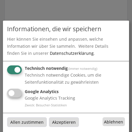
Fräsbuchstaben
Informationen, die wir speichern
Fräsbuchstaben bei Fuchs Werbetechnik in
Hier können Sie einsehen und anpassen, welche
Freudenstadt
Information wir über Sie sammeln.
Weitere Details
finden Sie in unserer
Datenschutzerklärung
.
Produkte in
Aluminium
Technisch notwendig
(immer notwendig)
Technisch notwendige Cookies, um die
Seitenfunktionalität zu gewährleisten
Google Analytics
Google Analytics Tracking
Aluminium
Zweck
:
Besucher-Statistiken
Aluminium bei Fuchs Werbetechnik in Freudenstadt
Ablehnen
Allen zustimmen
Akzeptieren